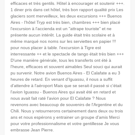
efficaces et très gentils. Hôtel à encourager et soutenir +++.
1 diner pris dans cet hôtel, très bon rapport qualité prix Les
glaciers sont merveilleux, les deux excursions +++ Buenos
Aires - l'hôtel Tryp est très bien, chambres +++ bien placé
l'excursion à l'accienda est un "attrape touriste" et ne
présente aucun intérêt. La guide était très scolaire et à
même marqué nos noms sur les serviettes en papier !!!
pour nous placer à table. l'excursion à Tigre est
interressante ++ et le spectacle de tango était très bien +++
D'une manière générale, tous les transferts ont été à
l'heure, efficaces et souvent aimables Seul souci qui aurait
pu survenir. Notre avion Buenos Aires - El Calafate a eu 3
heures de retard. En venant d'Iguassu, il nous a suffit
d'attendre à l'aéroport Mais que se serait-il passé si c'était
l'avion Iguassu - Buenos Aires qui avait été en retard et
nous avait fait raté l'avion pour El Calafate ? Nous
revenons avec beaucoup de souvenirs de l'Argentine et du
Chili. Nous y retournerons certainement dans deux ou trois
ans et nous espérons y entrainer un groupe d'amis Merci
pour votre professionnalisme et votre gentillesse Je vous
embrasse Jean Pierre.