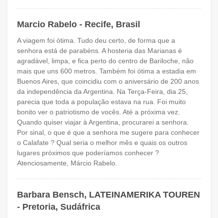
Marcio Rabelo - Recife, Brasil
A viagem foi ótima. Tudo deu certo, de forma que a
senhora está de parabéns. A hosteria das Marianas é
agradável, limpa, e fica perto do centro de Bariloche, não
mais que uns 600 metros. Também foi ótima a estadia em
Buenos Aires, que coincidiu com o aniversário de 200 anos
da independência da Argentina. Na Terça-Feira, dia 25,
parecia que toda a população estava na rua. Foi muito
bonito ver o patriotismo de vocês. Até a próxima vez.
Quando quiser viajar à Argentina, procurarei a senhora.
Por sinal, o que é que a senhora me sugere para conhecer
o Calafate ? Qual seria o melhor mês e quais os outros
lugares próximos que poderíamos conhecer ?
Atenciosamente, Márcio Rabelo.
Barbara Bensch, LATEINAMERIKA TOUREN
- Pretoria, Sudáfrica