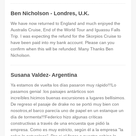
Ben Nicholson - Londres, U.K.
We have now returned to England and much enjoyed the
Australis Cruise, End of the World Tour and Iguassu Falls
Trip. I was expecting the refund for the Skorpios Cruise to
have been paid into my bank account. Please can you
confirm when this will be refunded. Many Thanks Ben
Nicholson.
Susana Valdez- Argentina
Ya estamos de vuelta los días pasaron muy rápido!!!Lo
pasamos genial :los paisajes antárticos son
increíbles.hicimos buenas excursiones a lugares bellísimos.
De regreso el pasaje de drake no se portó muy bien con
nosotros,el barco parecía uno de papel en un estanque un
día de tormenta!!!Federico hizo algunas críticas
constructivas a través de una encuesta que pidió la
empresa. Como es muy estricto, según él a la empresa "la