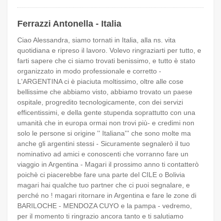
Ferrazzi Antonella - Italia
Ciao Alessandra, siamo tornati in Italia, alla ns. vita
quotidiana e ripreso il lavoro. Volevo ringraziarti per tutto, e
farti sapere che ci siamo trovati benissimo, e tutto è stato
organizzato in modo professionale e corretto -
L'ARGENTINA ci è piaciuta moltissimo, oltre alle cose
bellissime che abbiamo visto, abbiamo trovato un paese
ospitale, progredito tecnologicamente, con dei servizi
efficentissimi, e della gente stupenda soprattutto con una
umanità che in europa ormai non trovi più- e credimi non
solo le persone si origine '' Italiana''' che sono molte ma
anche gli argentini stessi - Sicuramente segnalerò il tuo
nominativo ad amici e conoscenti che vorranno fare un
viaggio in Argentina - Magari il prossimo anno ti contatterò
poichè ci piacerebbe fare una parte del CILE o Bolivia
magari hai qualche tuo partner che ci puoi segnalare, e
perché no ! magari ritornare in Argentina e fare le zone di
BARILOCHE - MENDOZA CUYO e la pampa - vedremo,
per il momento ti ringrazio ancora tanto e ti salutiamo