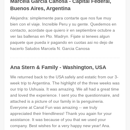
Marcela Garcia Canosa - Capital Federal,
Buenos Aires, Argentina
Alejandra: simplemente para contarte que nos fue muy
bien con el viaje. Increible Peru y su gente. Quedemos en
contacto, acordate que quiero ir en septiembre octubre a
ver las ballenas en Pto. Madryn. Fijate si tenees algun
paquete que pueda ir pagando en cuotas asi no dejo de
hacerlo Saludos Marcela N. Garcia Canosa
Ana Stern & Family - Washington, USA
We returned back to the USA safely and estatic from our 3-
week trip to Argentina. The highlight of the three weeks was
our trip to Ushuaia. It was amazing. We all had a great time
and loved the experience. I sent you the questionnaire, and
attached is a picture of our family in la penguineria.
Everyone at Canal Fun was amazing -- we truly
appreciated their friendliness! Thank you again for your
assistance. It was because of you that we used your
company. Best wishes for a very happy new year! Ana.