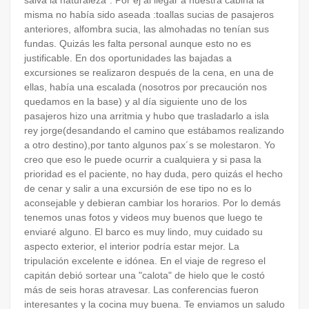
salva la naturaleza". Por ej al llegar a nuestra cabina la
misma no había sido aseada :toallas sucias de pasajeros
anteriores, alfombra sucia, las almohadas no tenían sus
fundas. Quizás les falta personal aunque esto no es
justificable. En dos oportunidades las bajadas a
excursiones se realizaron después de la cena, en una de
ellas, había una escalada (nosotros por precaución nos
quedamos en la base) y al día siguiente uno de los
pasajeros hizo una arritmia y hubo que trasladarlo a isla
rey jorge(desandando el camino que estábamos realizando
a otro destino),por tanto algunos pax´s se molestaron. Yo
creo que eso le puede ocurrir a cualquiera y si pasa la
prioridad es el paciente, no hay duda, pero quizás el hecho
de cenar y salir a una excursión de ese tipo no es lo
aconsejable y debieran cambiar los horarios. Por lo demás
tenemos unas fotos y videos muy buenos que luego te
enviaré alguno. El barco es muy lindo, muy cuidado su
aspecto exterior, el interior podría estar mejor. La
tripulación excelente e idónea. En el viaje de regreso el
capitán debió sortear una "calota" de hielo que le costó
más de seis horas atravesar. Las conferencias fueron
interesantes y la cocina muy buena. Te enviamos un saludo