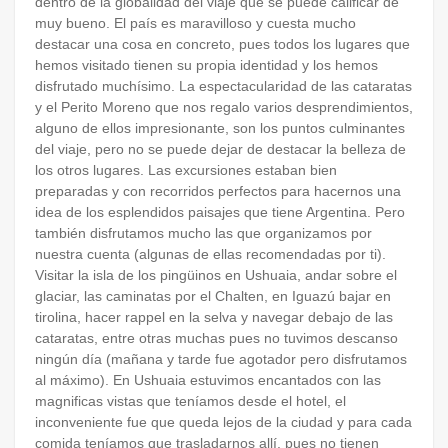
dentro de la globalidad del viaje que se puede calificar de
muy bueno. El país es maravilloso y cuesta mucho
destacar una cosa en concreto, pues todos los lugares que
hemos visitado tienen su propia identidad y los hemos
disfrutado muchísimo. La espectacularidad de las cataratas
y el Perito Moreno que nos regalo varios desprendimientos,
alguno de ellos impresionante, son los puntos culminantes
del viaje, pero no se puede dejar de destacar la belleza de
los otros lugares. Las excursiones estaban bien
preparadas y con recorridos perfectos para hacernos una
idea de los esplendidos paisajes que tiene Argentina. Pero
también disfrutamos mucho las que organizamos por
nuestra cuenta (algunas de ellas recomendadas por ti).
Visitar la isla de los pingüinos en Ushuaia, andar sobre el
glaciar, las caminatas por el Chalten, en Iguazú bajar en
tirolina, hacer rappel en la selva y navegar debajo de las
cataratas, entre otras muchas pues no tuvimos descanso
ningún día (mañana y tarde fue agotador pero disfrutamos
al máximo). En Ushuaia estuvimos encantados con las
magnificas vistas que teníamos desde el hotel, el
inconveniente fue que queda lejos de la ciudad y para cada
comida teníamos que trasladarnos allí, pues no tienen